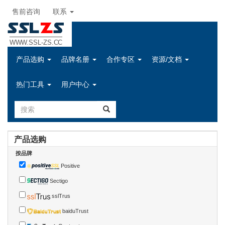
售前咨询
联系
SSL
Z
S
WWW.SSL-ZS.CC
产品选购
品牌名册
合作专区
资源/文档
热门工具
用户中心
产品选购
按品牌
Positive
Sectigo
sslTrus
baiduTrust