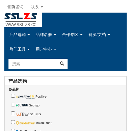
售前咨询
联系
SSL
Z
S
WWW.SSL-ZS.CC
产品选购
品牌名册
合作专区
资源/文档
热门工具
用户中心
产品选购
按品牌
Positive
Sectigo
sslTrus
baiduTrust