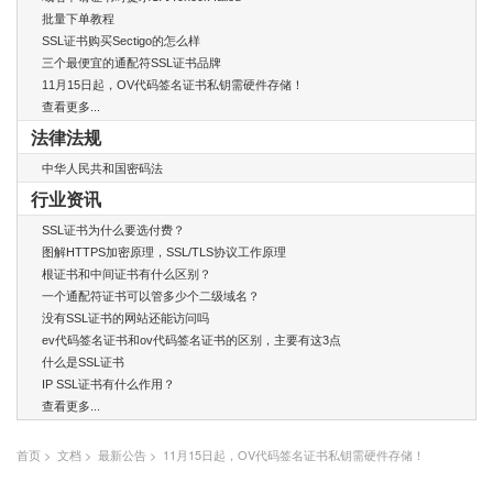
批量下单教程
SSL证书购买Sectigo的怎么样
三个最便宜的通配符SSL证书品牌
11月15日起，OV代码签名证书私钥需硬件存储！
查看更多...
法律法规
中华人民共和国密码法
行业资讯
SSL证书为什么要选付费？
图解HTTPS加密原理，SSL/TLS协议工作原理
根证书和中间证书有什么区别？
一个通配符证书可以管多少个二级域名？
没有SSL证书的网站还能访问吗
ev代码签名证书和ov代码签名证书的区别，主要有这3点
什么是SSL证书
IP SSL证书有什么作用？
查看更多...
首页
>
文档
>
最新公告
> 11月15日起，OV代码签名证书私钥需硬件存储！