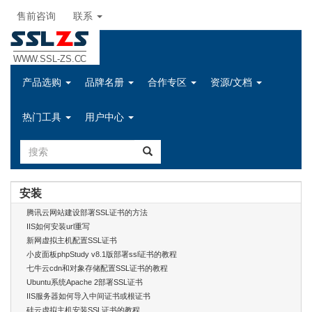
售前咨询
联系
SSL
Z
S
WWW.SSL-ZS.CC
产品选购
品牌名册
合作专区
资源/文档
热门工具
用户中心
安装
腾讯云网站建设部署SSL证书的方法
IIS如何安装url重写
新网虚拟主机配置SSL证书
小皮面板phpStudy v8.1版部署ssl证书的教程
七牛云cdn和对象存储配置SSL证书的教程
Ubuntu系统Apache 2部署SSL证书
IIS服务器如何导入中间证书或根证书
硅云虚拟主机安装SSL证书的教程