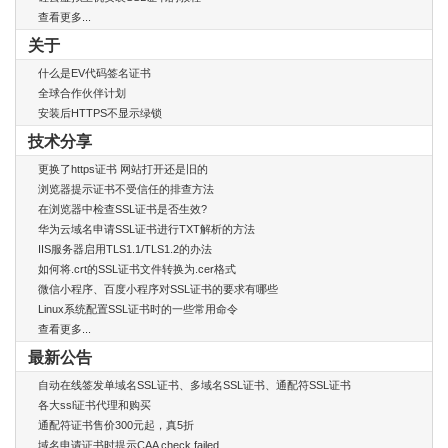
查看更多...
关于
什么是EV代码签名证书
全球合作伙伴计划
安装后HTTPS不显示绿锁
技术分享
更换了https证书 网站打开还是旧的
浏览器提示证书不受信任的排查方法
在浏览器中检查SSL证书是否生效?
华为云域名申请SSL证书进行TXT解析的方法
IIS服务器启用TLS1.1/TLS1.2的办法
如何将.crt的SSL证书文件转换为.cer格式
微信小程序、百度小程序对SSL证书的要求有哪些
Linux系统配置SSL证书时的一些常用命令
查看更多...
最新公告
自动在线签发单域名SSL证书、多域名SSL证书、通配符SSL证书
各大ssl证书代理和购买
通配符证书售价300元起，真5折
域名申请证书时提示CAA check failed