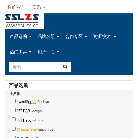
售前咨询
联系
SSL
Z
S
WWW.SSL-ZS.CC
产品选购
品牌名册
合作专区
资源/文档
热门工具
用户中心
产品选购
按品牌
Positive
Sectigo
sslTrus
baiduTrust